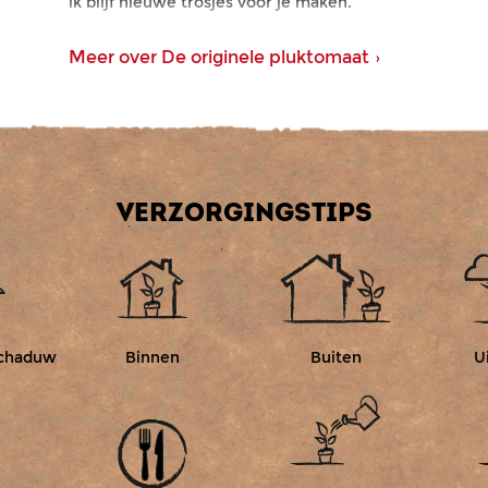
ik blijf nieuwe trosjes voor je maken.
Scroll naar beneden voor mijn verzorgingstips, dan vo
je het allerbeste resultaat.
Recepten met rode cherrytomaatjes
Mijn cherrytomaatjes zijn perfect voor een frisse sala
roerbakgerecht. Kijk bij de
recepten
voor inspiratie!
VERZORGINGSTIPS
schaduw
Binnen
Buiten
U