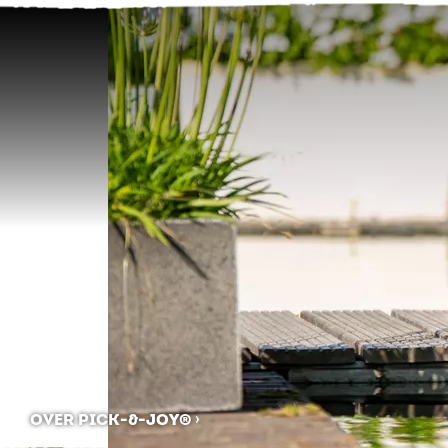
OVER PICK-&-JOY®