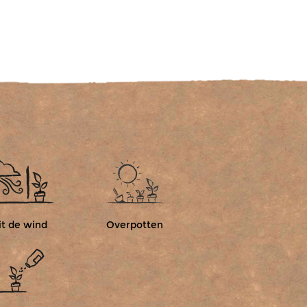
el ik me helemaal op mijn plek en geef ik
de, als gezonde snack of in een
it de wind
Overpotten