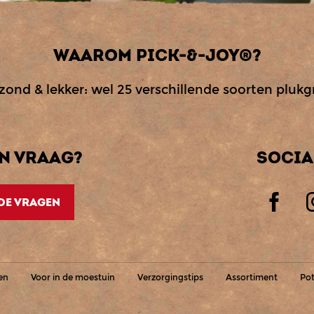
WAAROM PICK-&-JOY®?
zond & lekker: wel 25 verschillende soorten pluk
EN VRAAG?
SOCIA
DE VRAGEN
en
Voor in de moestuin
Verzorgingstips
Assortiment
Po