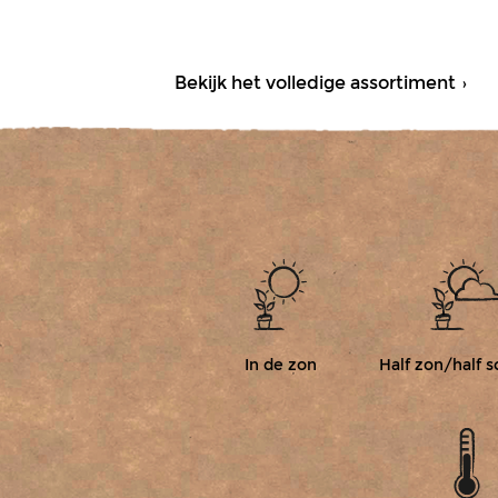
Bekijk het volledige assortiment
In de zon
Half zon/half 