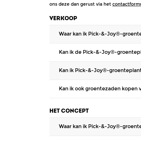
ons deze dan gerust via het
contactformu
VERKOOP
Waar kan ik Pick-&-Joy®-groent
Pick-&-Joy®
-groenteplanten
zijn ve
Kan ik de Pick-&-Joy®-groentepl
planten beschikbaar zijn.
Ons
assortiment
is vanaf half maart 
Kan ik Pick-&-Joy®-groenteplant
bij je dichtstbijzijnde bloemenwinke
Onze Pick-&-Joy®
-groenteplanten
z
Kan ik ook groentezaden kopen 
houd dit in de gaten!
Groentezaden van Pick-&-Joy® zijn 
zakelijk gebied, neem dan contact o
HET CONCEPT
Waar kan ik Pick-&-Joy®-groent
Naast het plezier wat je eraan belee