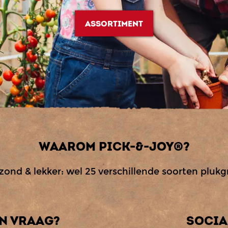
ASSORTIMENT
WAAROM PICK-&-JOY®?
zond & lekker: wel 25 verschillende soorten pluk
EN VRAAG?
SOCIA