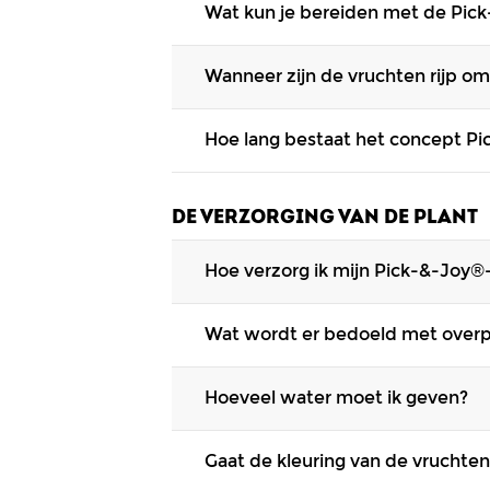
Wat kun je bereiden met de Pic
terras, op het balkon of in de tuin. 
De groenten zijn heerlijk als tussend
Wanneer zijn de vruchten rijp om
een aantal heerlijke
recepten
op on
Je kunt de vruchten eten als ze goed
Hoe lang bestaat het concept P
rood
,
oranje
of
geel
en de
aardbeien
zijn. Hoe gekleurder, hoe lekkerder 
In 2004 is het eerste
pluktomaatje
(C
met meer dan 19 soorten en zitten e
DE VERZORGING VAN DE PLANT
Hoe verzorg ik mijn Pick-&-Joy®
De verzorging van de plant verschil
Wat wordt er bedoeld met over
achter op het etiket en op deze web
vragen. Is jouw vraag dan nog niet b
Met overpotten wordt bedoeld dat de
Hoeveel water moet ik geven?
ruimte hebben om te groeien.
De Pick-&-Joy®-
groenteplanten
heb
Gaat de kleuring van de vruchte
hoeveelheid en frequentie hangt af 
potkluit vochtig blijft. Laat de plant