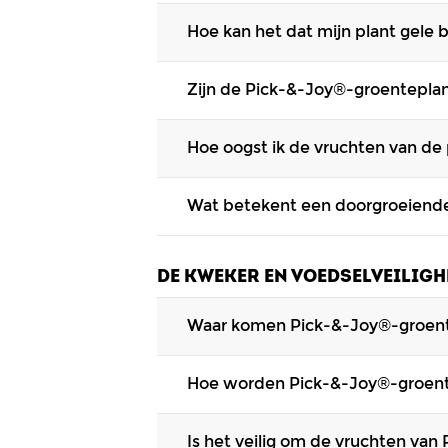
Ja, de kleuring en rijping van de vr
Hoe kan het dat mijn plant gele b
aanhoudt. Deze kweekvoorschriften 
De plant krijgt gele bladeren als de 
Zijn de Pick-&-Joy®-groentepla
gewoon blijven doorgroeien.
Nee, vrijwel alle groenteplanten van
Hoe oogst ik de vruchten van de 
geoogst zijn, dus aan het einde van
Delizz is wél winterhard.
Je kunt de vruchten oogsten door ze 
Wat betekent een doorgroeiend
Tomaten
en
aardbeien
kun je plukke
paprika's
,
pepers
en
aubergines
kun 
De hoofdscheuten van de plant groei
DE KWEKER EN VOEDSELVEILIGH
Waar komen Pick-&-Joy®-groen
Pick-&-Joy®
groenteplanten
komen v
Hoe worden Pick-&-Joy®-groen
Nederland. Ze worden gekweekt onde
filmpje
. Ben je nieuwsgierig naar de
Pick-&-Joy®-
groenteplanten
groeie
Is het veilig om de vruchten va
gekleurde, rijpe vruchten. De bloem