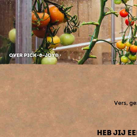
OVER PICK-&-JOY®
Vers, ge
HEB JIJ E