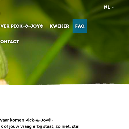
NL
VER PICK-&-JOY®
KWEKER
FAQ
ONTACT
? Waar komen Pick-&-Joy®-
f jouw vraag erbij staat, zo niet, stel