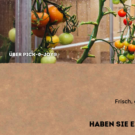
ÜBER PICK-&-JOY®
Frisch,
HABEN SIE 