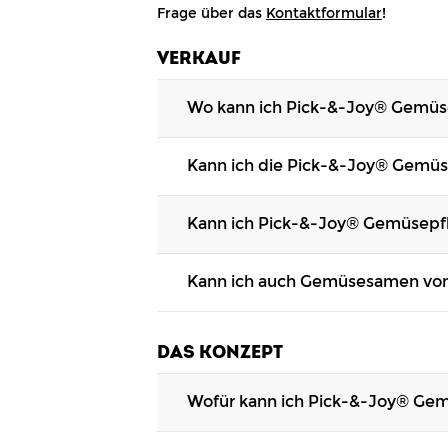
Frage über das
Kontaktformular
!
VERKAUF
Wo kann ich Pick-&-Joy® Gemüs
Pick-&-Joy®
Gemüsepflanzen
sind i
Kann ich die Pick-&-Joy® Gemüs
Geschäften in Ihrer Nähe nach, ob 
Unser
Sortiment
ist von Mitte März b
Kann ich Pick-&-Joy® Gemüsepfl
erkundigen Sie sich also bei dem B
Unsere Pick-&-Joy®
Gemüsepflanz
Kann ich auch Gemüsesamen von
möglich zu machen. Behalten Sie uns
Gemüsesamen von Pick-&-Joy® werden
Joy® Produkten haben, kontaktieren 
DAS KONZEPT
Wofür kann ich Pick-&-Joy® Ge
Neben der Freude, die Sie beim Ver