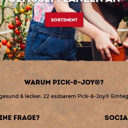
SORTIMENT
WARUM PICK-&-JOY®?
 gesund & lecker: 22 essbarem Pick-&-Joy® Ernt
EINE FRAGE?
SOCIA