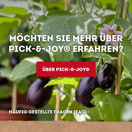
MÖCHTEN SIE MEHR ÜBER
PICK-&-JOY® ERFAHREN?
ÜBER PICK-&-JOY®
HÄUFIG GESTELLTE FRAGEN (FAQ)