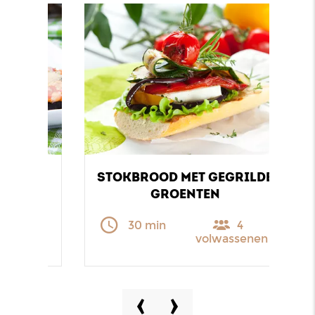
A’S
STOKBROOD MET GEGRILDE
GR
GROENTEN
nen
30 min
4
volwassenen