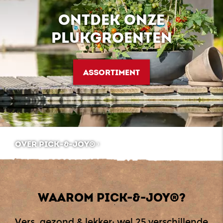
ONTDEK ONZE
PLUKGROENTEN
ASSORTIMENT
OVER PICK-&-JOY®
WAAROM PICK-&-JOY®?
Vers, gezond & lekker: wel 25 verschillende