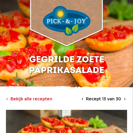
GEGRILDE ZOETE
PAPRIKASALADE
Bekijk alle recepten
Recept 13 van 30