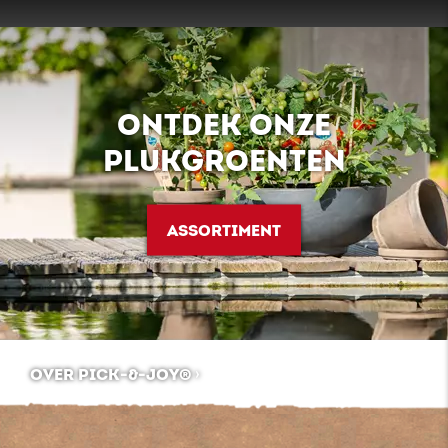
ONTDEK ONZE
PLUKGROENTEN
ASSORTIMENT
OVER PICK-&-JOY®